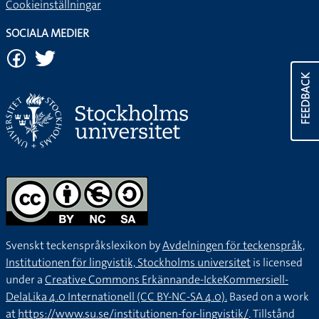
Cookieinställningar
SOCIALA MEDIER
FEEDBACK
Svenskt teckenspråkslexikon by
Avdelningen för teckenspråk,
Institutionen för lingvistik, Stockholms universitet
is licensed
under a
Creative Commons Erkännande-IckeKommersiell-
DelaLika 4.0 Internationell (CC BY-NC-SA 4.0).
Based on a work
at
https://www.su.se/institutionen-for-lingvistik/
. Tillstånd