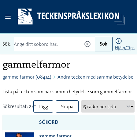
Sök:
Sök
Hjälp/Tips
gammelfarmor
gammelfarmor (08414)
Andra tecken med samma betydelse
Lista på tecken som har samma betydelse som gammelfarmor
Sökresultat: 2 st
Lägg
Skapa
till
PDF
SÖKORD
alla i
gammelfarmor