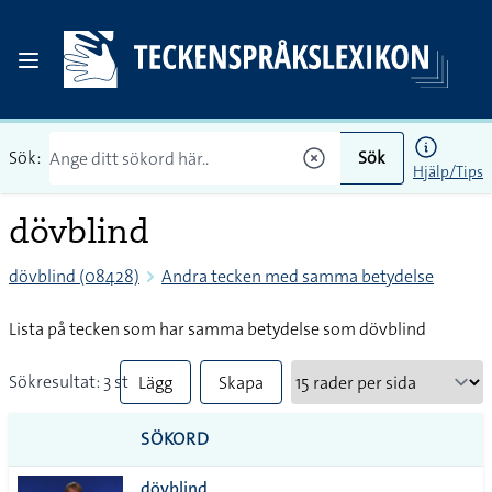
Sök:
Sök
Hjälp/Tips
dövblind
dövblind (08428)
Andra tecken med samma betydelse
Lista på tecken som har samma betydelse som dövblind
Sökresultat: 3 st
Lägg
Skapa
till
PDF
SÖKORD
alla i
dövblind