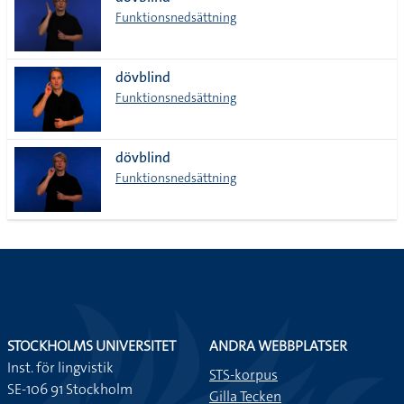
lista
Funktionsnedsättning
dövblind
Funktionsnedsättning
dövblind
Funktionsnedsättning
STOCKHOLMS UNIVERSITET
ANDRA WEBBPLATSER
Inst. för lingvistik
STS-korpus
SE-106 91 Stockholm
Gilla Tecken