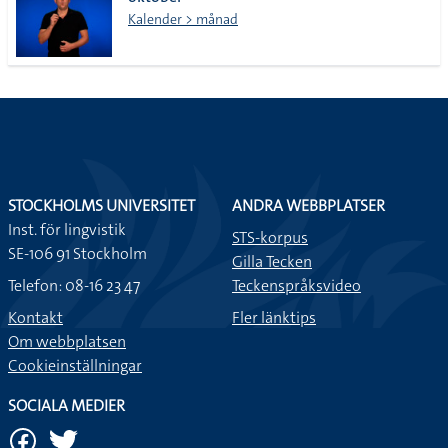
lista
Kalender > månad
STOCKHOLMS UNIVERSITET
ANDRA WEBBPLATSER
Inst. för lingvistik
STS-korpus
SE-106 91 Stockholm
Gilla Tecken
Telefon: 08-16 23 47
Teckenspråksvideo
Kontakt
Fler länktips
Om webbplatsen
Cookieinställningar
SOCIALA MEDIER