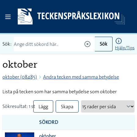
Sök:
Sök
Hjälp/Tips
oktober
oktober (08485)
Andra tecken med samma betydelse
Lista på tecken som har samma betydelse som oktober
Sökresultat: 1 st
Lägg
Skapa
till
PDF
SÖKORD
alla i
oktober