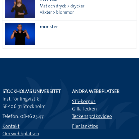
lista
Mat och dryck > drycker
Växter > blommor
monster
STOCKHOLMS UNIVERSITET
ANDRA WEBBPLATSER
Inst. för lingvistik
STS-korpus
SE-106 91 Stockholm
Gilla Tecken
Telefon: 08-16 23 47
Teckenspråksvideo
Kontakt
Fler länktips
Om webbplatsen