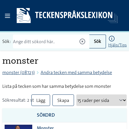
Sök:
Sök
Hjälp/Tips
monster
monster (08723)
Andra tecken med samma betydelse
Lista på tecken som har samma betydelse som monster
Sökresultat: 2 st
Lägg
Skapa
till
PDF
SÖKORD
alla i
Monster