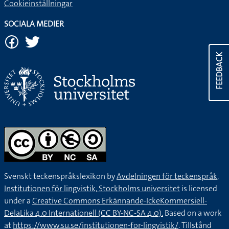
Cookieinställningar
SOCIALA MEDIER
FEEDBACK
Svenskt teckenspråkslexikon by
Avdelningen för teckenspråk,
Institutionen för lingvistik, Stockholms universitet
is licensed
under a
Creative Commons Erkännande-IckeKommersiell-
DelaLika 4.0 Internationell (CC BY-NC-SA 4.0).
Based on a work
at
https://www.su.se/institutionen-for-lingvistik/
. Tillstånd