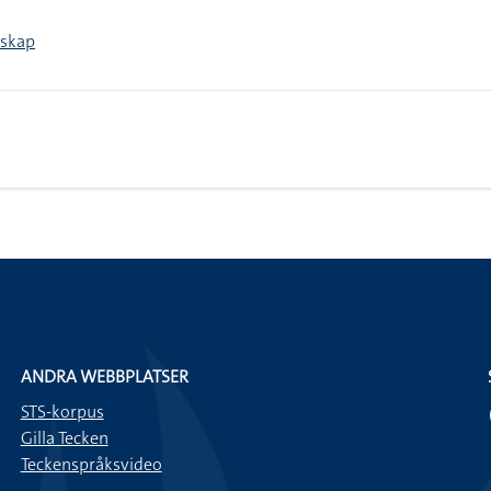
nskap
ANDRA WEBBPLATSER
STS-korpus
Gilla Tecken
Teckenspråksvideo