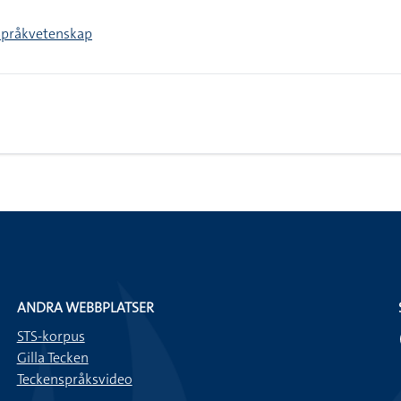
Språkvetenskap
ANDRA WEBBPLATSER
STS-korpus
Gilla Tecken
Teckenspråksvideo