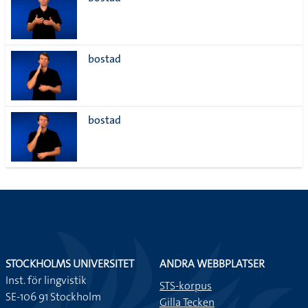
lista
bostad
bostad
STOCKHOLMS UNIVERSITET
ANDRA WEBBPLATSER
Inst. för lingvistik
STS-korpus
SE-106 91 Stockholm
Gilla Tecken