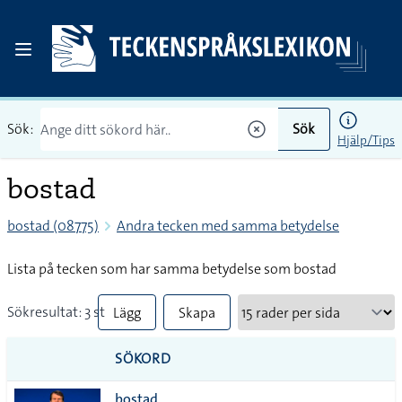
Sök:
Sök
Hjälp/Tips
bostad
bostad (08775)
Andra tecken med samma betydelse
Lista på tecken som har samma betydelse som bostad
Sökresultat: 3 st
Lägg
Skapa
till
PDF
SÖKORD
alla i
bostad