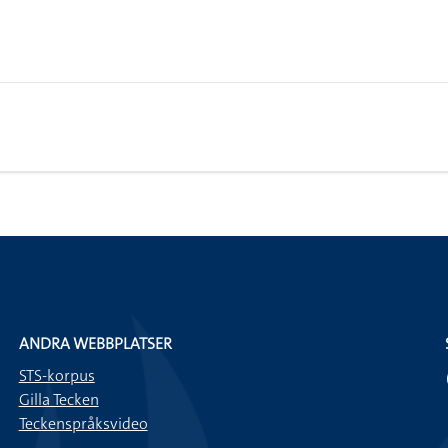
ANDRA WEBBPLATSER
STS-korpus
Gilla Tecken
Teckenspråksvideo