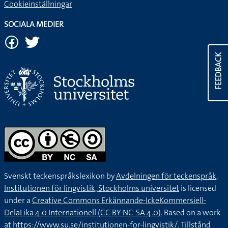
Cookieinställningar
SOCIALA MEDIER
FEEDBACK
Svenskt teckenspråkslexikon by
Avdelningen för teckenspråk,
Institutionen för lingvistik, Stockholms universitet
is licensed
under a
Creative Commons Erkännande-IckeKommersiell-
DelaLika 4.0 Internationell (CC BY-NC-SA 4.0).
Based on a work
at
https://www.su.se/institutionen-for-lingvistik/
. Tillstånd