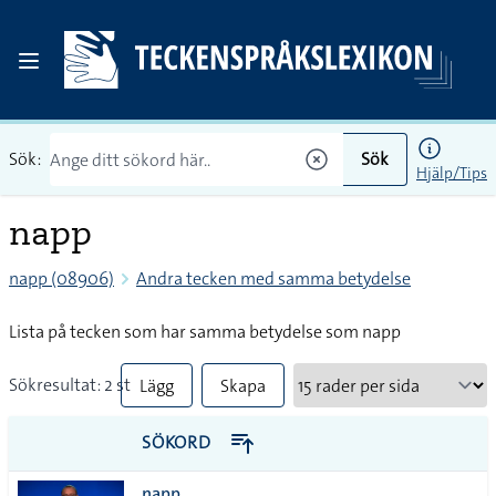
Sök:
Sök
Hjälp/Tips
napp
napp (08906)
Andra tecken med samma betydelse
Lista på tecken som har samma betydelse som napp
Sökresultat: 2 st
Lägg
Skapa
till
PDF
SÖKORD
alla i
napp