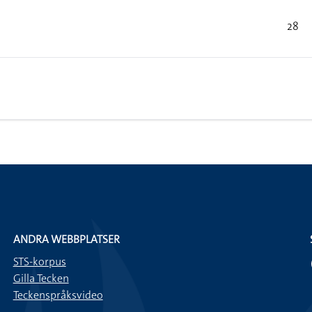
28
ANDRA WEBBPLATSER
STS-korpus
Gilla Tecken
Teckenspråksvideo