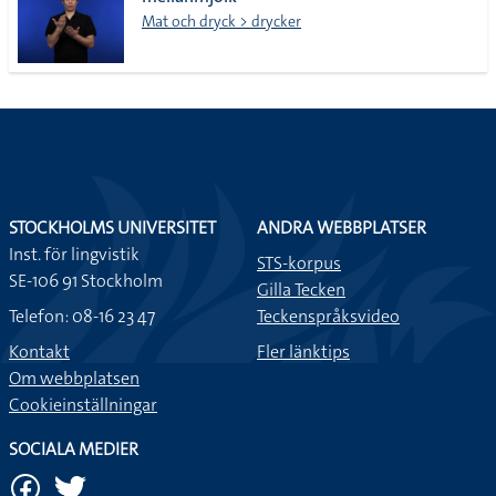
lista
Mat och dryck > drycker
STOCKHOLMS UNIVERSITET
ANDRA WEBBPLATSER
Inst. för lingvistik
STS-korpus
SE-106 91 Stockholm
Gilla Tecken
Telefon: 08-16 23 47
Teckenspråksvideo
Kontakt
Fler länktips
Om webbplatsen
Cookieinställningar
SOCIALA MEDIER