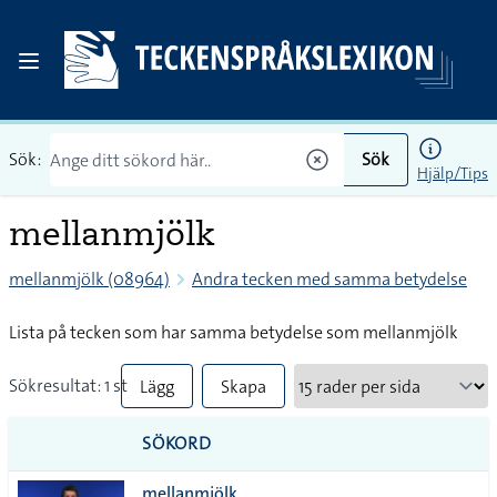
Sök:
Sök
Hjälp/Tips
mellanmjölk
mellanmjölk (08964)
Andra tecken med samma betydelse
Lista på tecken som har samma betydelse som mellanmjölk
Sökresultat: 1 st
Lägg
Skapa
till
PDF
SÖKORD
alla i
mellanmjölk