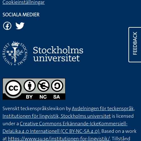
Cookieinställningar
SOCIALA MEDIER
FEEDBACK
Svenskt teckenspråkslexikon by
Avdelningen för teckenspråk,
Institutionen för lingvistik, Stockholms universitet
is licensed
under a
Creative Commons Erkännande-IckeKommersiell-
DelaLika 4.0 Internationell (CC BY-NC-SA 4.0).
Based on a work
at
https://www.su.se/institutionen-for-lingvistik/
. Tillstånd