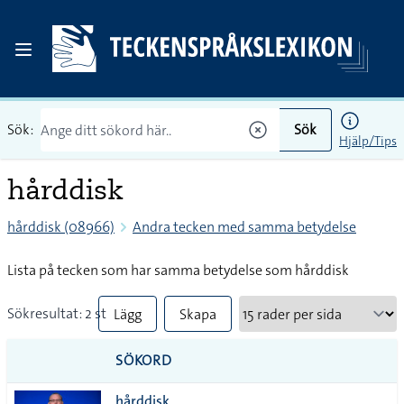
Sök:
Sök
Hjälp/Tips
hårddisk
hårddisk (08966)
Andra tecken med samma betydelse
Lista på tecken som har samma betydelse som hårddisk
Sökresultat: 2 st
Lägg
Skapa
till
PDF
SÖKORD
alla i
hårddisk