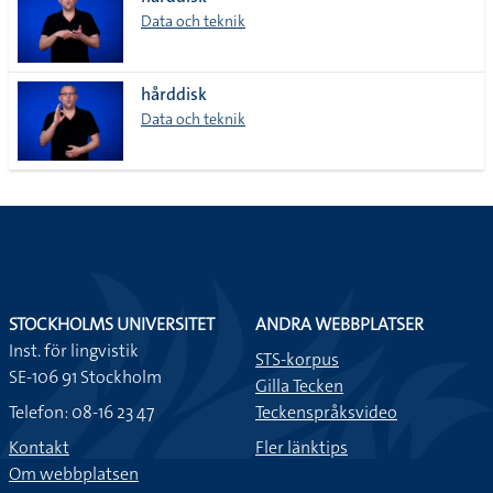
lista
Data och teknik
hårddisk
Data och teknik
STOCKHOLMS UNIVERSITET
ANDRA WEBBPLATSER
Inst. för lingvistik
STS-korpus
SE-106 91 Stockholm
Gilla Tecken
Telefon: 08-16 23 47
Teckenspråksvideo
Kontakt
Fler länktips
Om webbplatsen