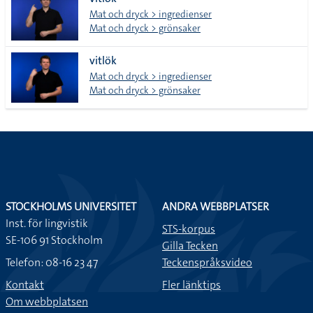
lista
Mat och dryck > ingredienser
Mat och dryck > grönsaker
vitlök
Mat och dryck > ingredienser
Mat och dryck > grönsaker
STOCKHOLMS UNIVERSITET
ANDRA WEBBPLATSER
Inst. för lingvistik
STS-korpus
SE-106 91 Stockholm
Gilla Tecken
Telefon: 08-16 23 47
Teckenspråksvideo
Kontakt
Fler länktips
Om webbplatsen