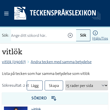
Sök:
Sök
Hjälp/Tips
vitlök
vitlök (09067)
Andra tecken med samma betydelse
Lista på tecken som har samma betydelse som vitlök
Sökresultat: 2 st
Lägg
Skapa
till
PDF
SÖKORD
alla i
vitlök