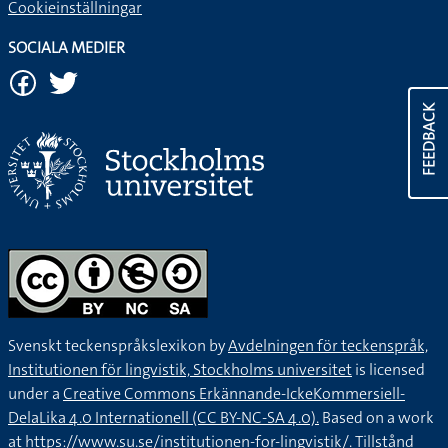
Cookieinställningar
SOCIALA MEDIER
FEEDBACK
Svenskt teckenspråkslexikon by
Avdelningen för teckenspråk,
Institutionen för lingvistik, Stockholms universitet
is licensed
under a
Creative Commons Erkännande-IckeKommersiell-
DelaLika 4.0 Internationell (CC BY-NC-SA 4.0).
Based on a work
at
https://www.su.se/institutionen-for-lingvistik/
. Tillstånd