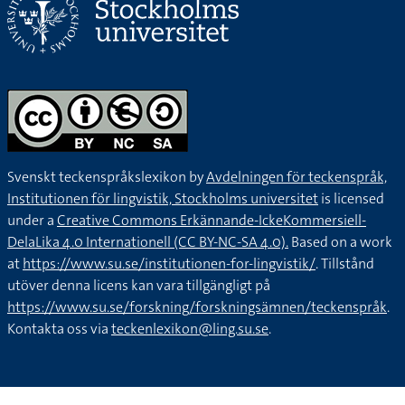
Svenskt teckenspråkslexikon by
Avdelningen för teckenspråk,
Institutionen för lingvistik, Stockholms universitet
is licensed
under a
Creative Commons Erkännande-IckeKommersiell-
DelaLika 4.0 Internationell (CC BY-NC-SA 4.0).
Based on a work
at
https://www.su.se/institutionen-for-lingvistik/
. Tillstånd
utöver denna licens kan vara tillgängligt på
https://www.su.se/forskning/forskningsämnen/teckenspråk
.
Kontakta oss via
teckenlexikon@ling.su.se
.