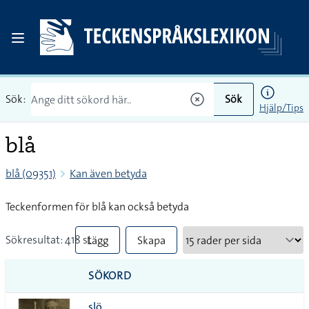
Sök:
Sök
Hjälp/Tips
blå
blå (09351)
Kan även betyda
Teckenformen för blå kan också betyda
Sökresultat: 418 st
Lägg
Skapa
till
PDF
SÖKORD
alla i
slö