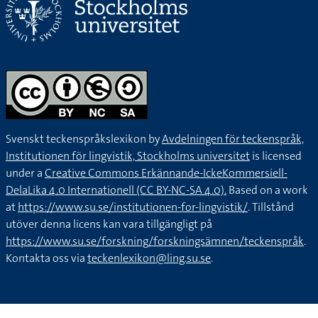
Svenskt teckenspråkslexikon by
Avdelningen för teckenspråk,
Institutionen för lingvistik, Stockholms universitet
is licensed
under a
Creative Commons Erkännande-IckeKommersiell-
DelaLika 4.0 Internationell (CC BY-NC-SA 4.0).
Based on a work
at
https://www.su.se/institutionen-for-lingvistik/
. Tillstånd
utöver denna licens kan vara tillgängligt på
https://www.su.se/forskning/forskningsämnen/teckenspråk
.
Kontakta oss via
teckenlexikon@ling.su.se
.