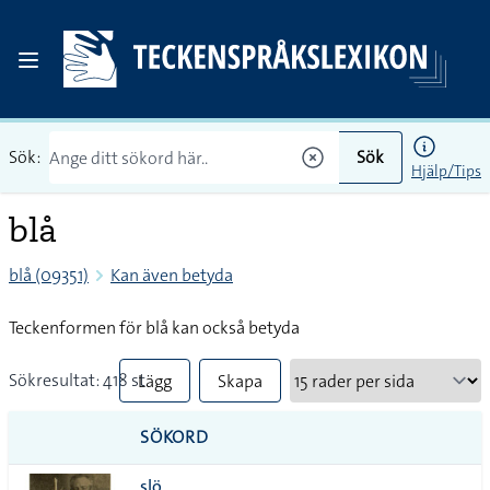
Sök:
Sök
Hjälp/Tips
blå
blå (09351)
Kan även betyda
Teckenformen för blå kan också betyda
Sökresultat: 418 st
Lägg
Skapa
till
PDF
SÖKORD
alla i
slö