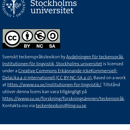
Svenskt teckenspråkslexikon by
Avdelningen för teckenspråk,
Institutionen för lingvistik, Stockholms universitet
is licensed
under a
Creative Commons Erkännande-IckeKommersiell-
DelaLika 4.0 Internationell (CC BY-NC-SA 4.0).
Based on a work
at
https://www.su.se/institutionen-for-lingvistik/
. Tillstånd
utöver denna licens kan vara tillgängligt på
https://www.su.se/forskning/forskningsämnen/teckenspråk
.
Kontakta oss via
teckenlexikon@ling.su.se
.