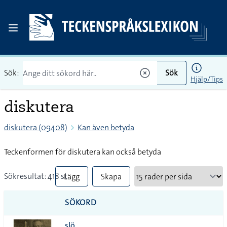
Sök:
Sök
Hjälp/Tips
diskutera
diskutera (09408)
Kan även betyda
Teckenformen för diskutera kan också betyda
Sökresultat: 418 st
Lägg
Skapa
till
PDF
SÖKORD
alla i
slö