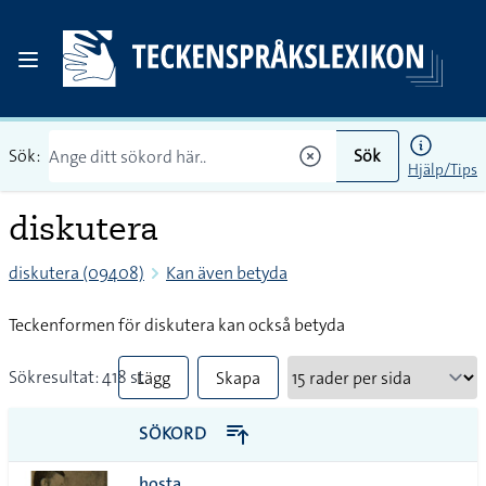
Sök:
Sök
Hjälp/Tips
diskutera
diskutera (09408)
Kan även betyda
Teckenformen för diskutera kan också betyda
Sökresultat: 418 st
Lägg
Skapa
till
PDF
SÖKORD
alla i
hosta