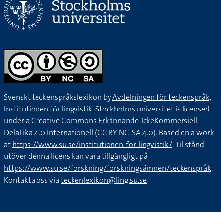
Svenskt teckenspråkslexikon by
Avdelningen för teckenspråk,
Institutionen för lingvistik, Stockholms universitet
is licensed
under a
Creative Commons Erkännande-IckeKommersiell-
DelaLika 4.0 Internationell (CC BY-NC-SA 4.0).
Based on a work
at
https://www.su.se/institutionen-for-lingvistik/
. Tillstånd
utöver denna licens kan vara tillgängligt på
https://www.su.se/forskning/forskningsämnen/teckenspråk
.
Kontakta oss via
teckenlexikon@ling.su.se
.