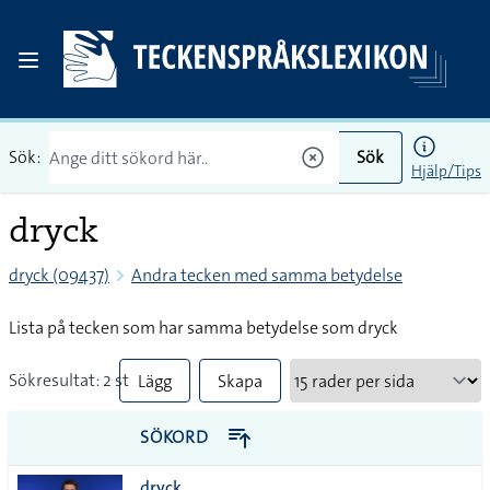
Sök:
Sök
Hjälp/Tips
dryck
dryck (09437)
Andra tecken med samma betydelse
Lista på tecken som har samma betydelse som dryck
Sökresultat: 2 st
Lägg
Skapa
till
PDF
SÖKORD
alla i
dryck