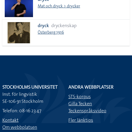
lista
Mat och dryck > drycker
dryck
dryckenskap
Österberg 1916
STOCKHOLMS UNIVERSITET
ANDRA WEBBPLATSER
Inst. för lingvistik
STS-korpus
SE-106 91 Stockholm
Gilla Tecken
Telefon: 08-16 23 47
Teckenspråksvideo
Kontakt
Fler länktips
Om webbplatsen