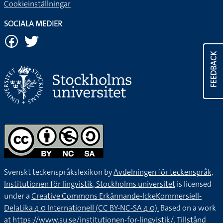
Cookieinställningar
SOCIALA MEDIER
FEEDBACK
Svenskt teckenspråkslexikon by
Avdelningen för teckenspråk,
Institutionen för lingvistik, Stockholms universitet
is licensed
under a
Creative Commons Erkännande-IckeKommersiell-
DelaLika 4.0 Internationell (CC BY-NC-SA 4.0).
Based on a work
at
https://www.su.se/institutionen-for-lingvistik/
. Tillstånd