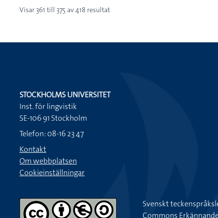
Visar
361
till
375
av
418
resultat
STOCKHOLMS UNIVERSITET
Inst. för lingvistik
SE-106 91 Stockholm
Telefon: 08-16 23 47
Kontakt
Om webbplatsen
Cookieinställningar
Svenskt teckenspråksl
Commons Erkännande-Ic