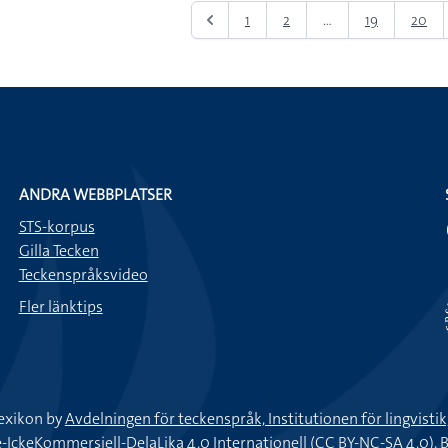
1
2
...
19
20
ANDRA WEBBPLATSER
STS-korpus
Gilla Tecken
Teckenspråksvideo
Fler länktips
exikon by
Avdelningen för teckenspråk, Institutionen för lingvisti
keKommersiell-DelaLika 4.0 Internationell (CC BY-NC-SA 4.0).
B