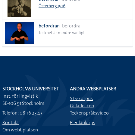
lista
Österberg 1916
befordran
befordra
Tecknet är mindre vanligt
STOCKHOLMS UNIVERSITET
ANDRA WEBBPLATSER
Inst. för lingvistik
STS-korpus
SE-106 91 Stockholm
Gilla Tecken
Telefon: 08-16 23 47
Teckenspråksvideo
Kontakt
Fler länktips
Om webbplatsen