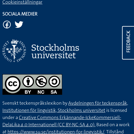
Cookieinställningar
SOCIALA MEDIER
FEEDBACK
Svenskt teckenspråkslexikon by
Avdelningen för teckenspråk,
Institutionen för lingvistik, Stockholms universitet
is licensed
under a
Creative Commons Erkännande-IckeKommersiell-
DelaLika 4.0 Internationell (CC BY-NC-SA 4.0).
Based on a work
at
https://www.su.se/institutionen-for-lingvistik/
. Tillstånd