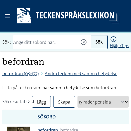
Sök:
Sök
Hjälp/Tips
befordran
befordran (09477)
Andra tecken med samma betydelse
Lista på tecken som har samma betydelse som befordran
Sökresultat: 2 st
Lägg
Skapa
till
PDF
SÖKORD
alla i
befordran
befordra