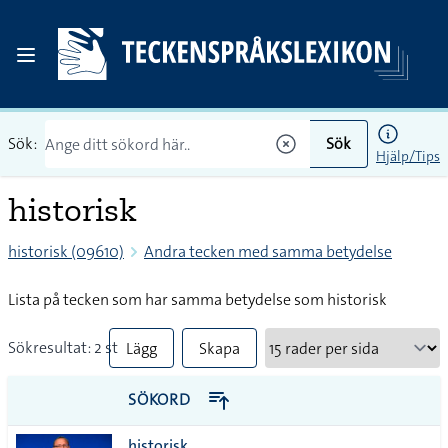
Sök:
Sök
Hjälp/Tips
historisk
historisk (09610)
Andra tecken med samma betydelse
Lista på tecken som har samma betydelse som historisk
Sökresultat: 2 st
Lägg
Skapa
till
PDF
SÖKORD
alla i
historisk