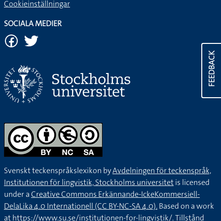
Cookieinställningar
SOCIALA MEDIER
FEEDBACK
Svenskt teckenspråkslexikon by
Avdelningen för teckenspråk,
Institutionen för lingvistik, Stockholms universitet
is licensed
under a
Creative Commons Erkännande-IckeKommersiell-
DelaLika 4.0 Internationell (CC BY-NC-SA 4.0).
Based on a work
at
https://www.su.se/institutionen-for-lingvistik/
. Tillstånd