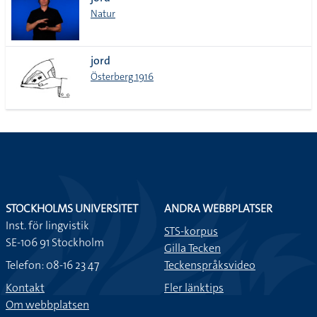
lista
Natur
jord
Österberg 1916
STOCKHOLMS UNIVERSITET
ANDRA WEBBPLATSER
Inst. för lingvistik
STS-korpus
SE-106 91 Stockholm
Gilla Tecken
Telefon: 08-16 23 47
Teckenspråksvideo
Kontakt
Fler länktips
Om webbplatsen