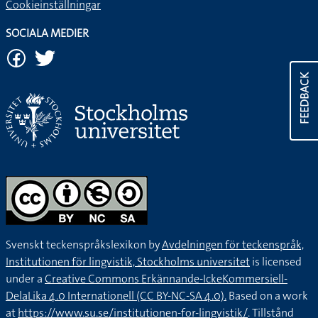
Cookieinställningar
SOCIALA MEDIER
FEEDBACK
Svenskt teckenspråkslexikon by
Avdelningen för teckenspråk,
Institutionen för lingvistik, Stockholms universitet
is licensed
under a
Creative Commons Erkännande-IckeKommersiell-
DelaLika 4.0 Internationell (CC BY-NC-SA 4.0).
Based on a work
at
https://www.su.se/institutionen-for-lingvistik/
. Tillstånd