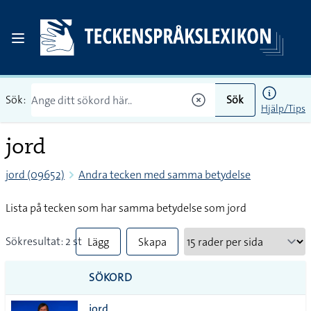
Sök:
Sök
Hjälp/Tips
jord
jord (09652)
Andra tecken med samma betydelse
Lista på tecken som har samma betydelse som jord
Sökresultat: 2 st
Lägg
Skapa
till
PDF
SÖKORD
alla i
jord