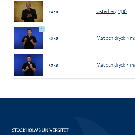
koka
Österberg 1916
1
koka
Mat och dryck > m
koka
Mat och dryck > m
STOCKHOLMS UNIVERSITET