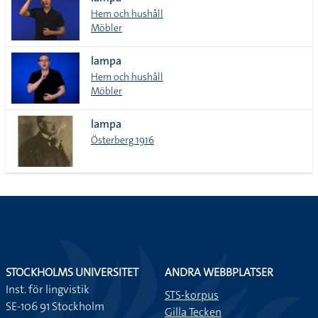
lista
Hem och hushåll
Möbler
lampa
Hem och hushåll
Möbler
lampa
Österberg 1916
STOCKHOLMS UNIVERSITET
ANDRA WEBBPLATSER
Inst. för lingvistik
STS-korpus
SE-106 91 Stockholm
Gilla Tecken