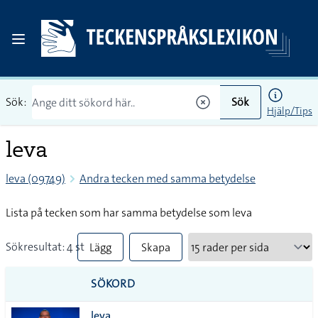
Sök:
Sök
Hjälp/Tips
leva
leva (09749)
Andra tecken med samma betydelse
Lista på tecken som har samma betydelse som leva
Sökresultat: 4 st
Lägg
Skapa
till
PDF
SÖKORD
alla i
leva