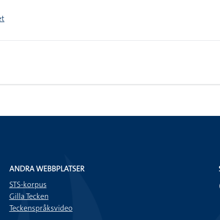
et
ANDRA WEBBPLATSER
STS-korpus
Gilla Tecken
Teckenspråksvideo