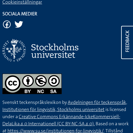
Cookieinställningar
SOCIALA MEDIER
FEEDBACK
Svenskt teckenspråkslexikon by
Avdelningen för teckenspråk,
Institutionen för lingvistik, Stockholms universitet
is licensed
under a
Creative Commons Erkännande-IckeKommersiell-
DelaLika 4.0 Internationell (CC BY-NC-SA 4.0).
Based on a work
at
https://www.su.se/institutionen-for-lingvistik/
. Tillstånd