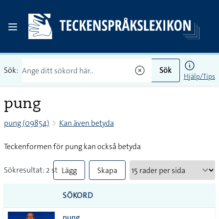
Sök:
Sök
Hjälp/Tips
pung
pung (09854)
Kan även betyda
Teckenformen för pung kan också betyda
Sökresultat: 2 st
Lägg
Skapa
till
PDF
SÖKORD
alla i
pung