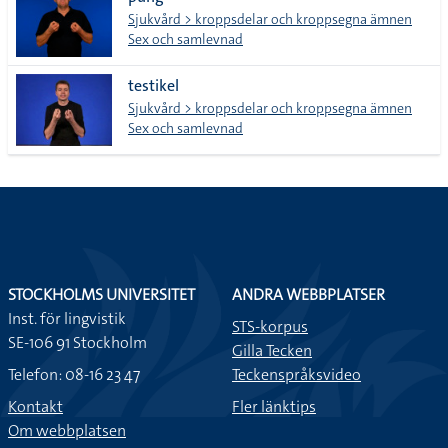
lista
Sjukvård > kroppsdelar och kroppsegna ämnen
Sex och samlevnad
testikel
Sjukvård > kroppsdelar och kroppsegna ämnen
Sex och samlevnad
STOCKHOLMS UNIVERSITET
ANDRA WEBBPLATSER
Inst. för lingvistik
STS-korpus
SE-106 91 Stockholm
Gilla Tecken
Telefon: 08-16 23 47
Teckenspråksvideo
Kontakt
Fler länktips
Om webbplatsen