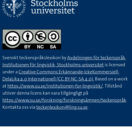
Svenskt teckenspråkslexikon by
Avdelningen för teckenspråk,
Institutionen för lingvistik, Stockholms universitet
is licensed
under a
Creative Commons Erkännande-IckeKommersiell-
DelaLika 4.0 Internationell (CC BY-NC-SA 4.0).
Based on a work
at
https://www.su.se/institutionen-for-lingvistik/
. Tillstånd
utöver denna licens kan vara tillgängligt på
https://www.su.se/forskning/forskningsämnen/teckenspråk
.
Kontakta oss via
teckenlexikon@ling.su.se
.