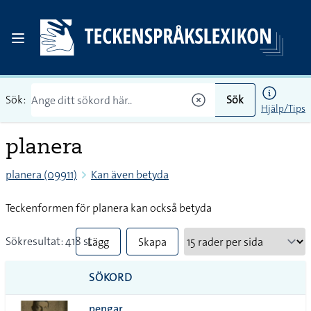
Sök:
Sök
Hjälp/Tips
planera
planera (09911)
Kan även betyda
Teckenformen för planera kan också betyda
Sökresultat: 418 st
Lägg
Skapa
till
PDF
SÖKORD
alla i
pengar