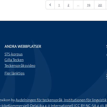
1
2
...
19
20
ANDRA WEBBPLATSER
STS-korpus
Gilla Tecken
Teckenspråksvideo
Fler länktips
exikon by
Avdelningen för teckenspråk, Institutionen för lingvisti
keKommersiell-DelaLika 4.0 Internationell (CC BY-NC-SA 4.0).
B