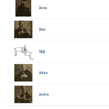
åsna
åter
ägg
älska
ändra