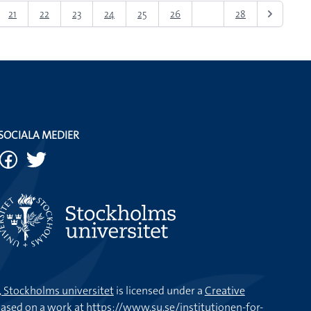
21
22
23
24
25
26
27
28
SOCIALA MEDIER
k, Stockholms universitet
is licensed under a
Creative
ased on a work at
https://www.su.se/institutionen-for-