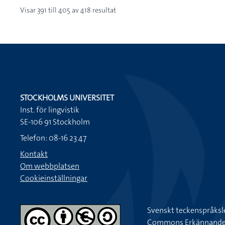
Visar
391
till
405
av
418
resultat
STOCKHOLMS UNIVERSITET
Inst. för lingvistik
SE-106 91 Stockholm
Telefon: 08-16 23 47
Kontakt
Om webbplatsen
Cookieinställningar
Svenskt teckenspråksl
Commons Erkännande-Ic