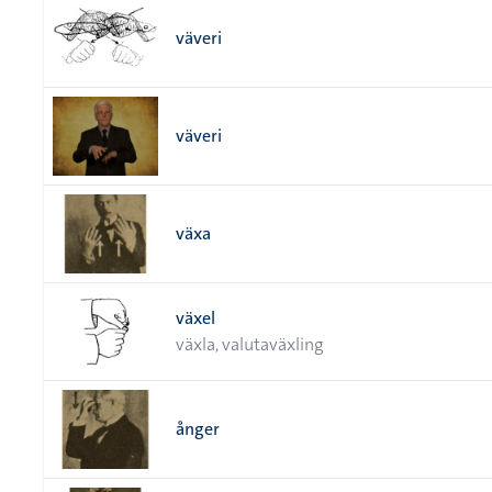
väveri
väveri
växa
växel
växla, valutaväxling
ånger