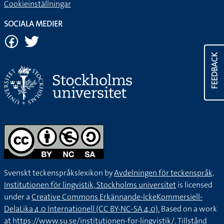
Cookieinställningar
SOCIALA MEDIER
FEEDBACK
Svenskt teckenspråkslexikon by
Avdelningen för teckenspråk,
Institutionen för lingvistik, Stockholms universitet
is licensed
under a
Creative Commons Erkännande-IckeKommersiell-
DelaLika 4.0 Internationell (CC BY-NC-SA 4.0).
Based on a work
at
https://www.su.se/institutionen-for-lingvistik/
. Tillstånd