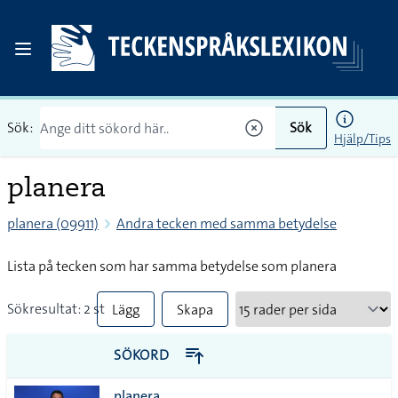
Sök:
Sök
Hjälp/Tips
planera
planera (09911)
Andra tecken med samma betydelse
Lista på tecken som har samma betydelse som planera
Sökresultat: 2 st
Lägg
Skapa
till
PDF
SÖKORD
alla i
planera