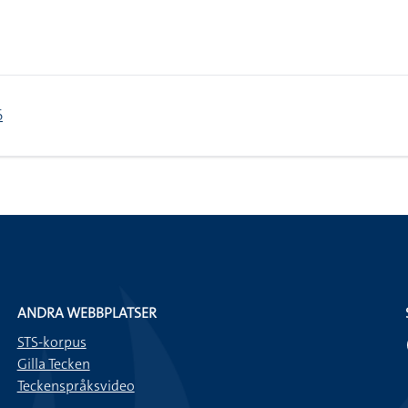
6
ANDRA WEBBPLATSER
STS-korpus
Gilla Tecken
Teckenspråksvideo