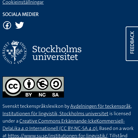
Cookieinställningar
SOCIALA MEDIER
FEEDBACK
Svenskt teckenspråkslexikon by
Avdelningen för teckenspråk,
Institutionen för lingvistik, Stockholms universitet
is licensed
under a
Creative Commons Erkännande-IckeKommersiell-
DelaLika 4.0 Internationell (CC BY-NC-SA 4.0).
Based on a work
at
https://www.su.se/institutionen-for-lingvistik/
. Tillstånd