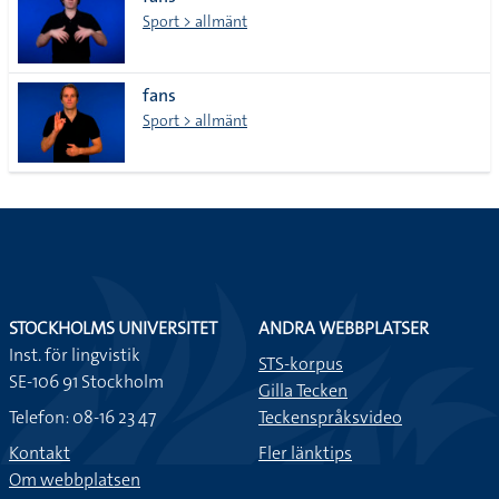
lista
Sport > allmänt
fans
Sport > allmänt
STOCKHOLMS UNIVERSITET
ANDRA WEBBPLATSER
Inst. för lingvistik
STS-korpus
SE-106 91 Stockholm
Gilla Tecken
Telefon: 08-16 23 47
Teckenspråksvideo
Kontakt
Fler länktips
Om webbplatsen