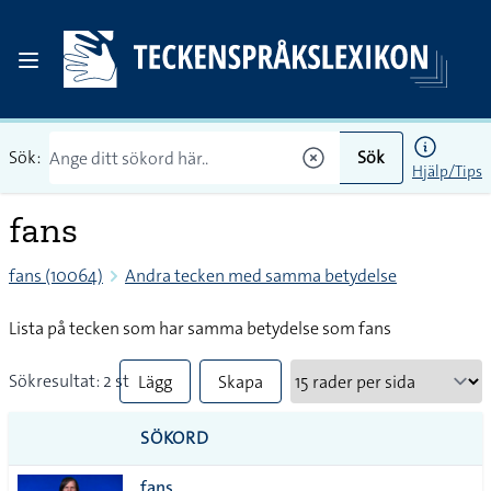
Sök:
Sök
Hjälp/Tips
fans
fans (10064)
Andra tecken med samma betydelse
Lista på tecken som har samma betydelse som fans
Sökresultat: 2 st
Lägg
Skapa
till
PDF
SÖKORD
alla i
fans