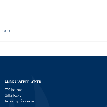
a kyrkan
ANDRA WEBBPLATSER
STS-korpus
Gilla Tecken
Teckenspråksvideo