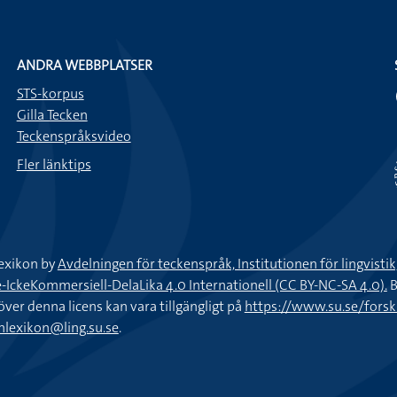
ANDRA WEBBPLATSER
STS-korpus
Gilla Tecken
Teckenspråksvideo
Fler länktips
exikon by
Avdelningen för teckenspråk, Institutionen för lingvisti
keKommersiell-DelaLika 4.0 Internationell (CC BY-NC-SA 4.0).
B
töver denna licens kan vara tillgängligt på
https://www.su.se/fors
nlexikon@ling.su.se
.