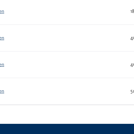
en
1
en
4
en
4
en
5