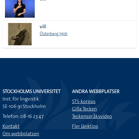
lista
vill
Österberg 1916
STOCKHOLMS UNIVERSITET
ANDRA WEBBPLATSER
Inst. för lingvistik
STS-korpus
SE-106 91 Stockholm
Gilla Tecken
Telefon: 08-16 23 47
Teckenspråksvideo
Kontakt
Fler länktips
Om webbplatsen