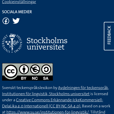
Cookieinställningar
SOCIALA MEDIER
FEEDBACK
Svenskt teckenspråkslexikon by
Avdelningen för teckenspråk,
Institutionen för lingvistik, Stockholms universitet
is licensed
under a
Creative Commons Erkännande-IckeKommersiell-
DelaLika 4.0 Internationell (CC BY-NC-SA 4.0).
Based on a work
at
https://www.su.se/institutionen-for-lingvistik/
. Tillstånd