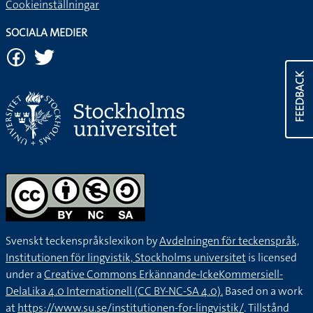
Cookieinställningar
SOCIALA MEDIER
FEEDBACK
Svenskt teckenspråkslexikon by
Avdelningen för teckenspråk,
Institutionen för lingvistik, Stockholms universitet
is licensed
under a
Creative Commons Erkännande-IckeKommersiell-
DelaLika 4.0 Internationell (CC BY-NC-SA 4.0).
Based on a work
at
https://www.su.se/institutionen-for-lingvistik/
. Tillstånd