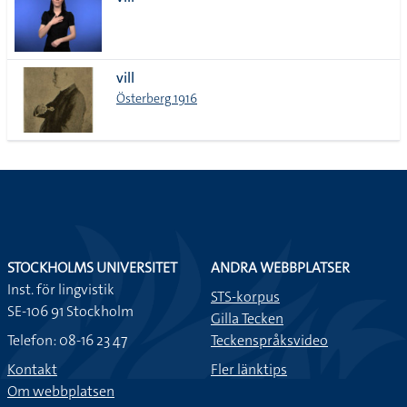
lista
vill
Österberg 1916
STOCKHOLMS UNIVERSITET
ANDRA WEBBPLATSER
Inst. för lingvistik
STS-korpus
SE-106 91 Stockholm
Gilla Tecken
Telefon: 08-16 23 47
Teckenspråksvideo
Kontakt
Fler länktips
Om webbplatsen