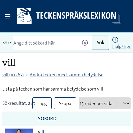
Sök:
Sök
Hjälp/Tips
vill
vill (10267)
Andra tecken med samma betydelse
Lista på tecken som har samma betydelse som vill
Sökresultat: 2 st
Lägg
Skapa
till
PDF
SÖKORD
alla i
vill