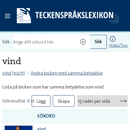
Sök:
Sök
Hjälp/Tips
vind
vind (10271)
Andra tecken med samma betydelse
Lista på tecken som har samma betydelse som vind
Sökresultat: 6 st
Lägg
Skapa
till
PDF
SÖKORD
alla i
vind