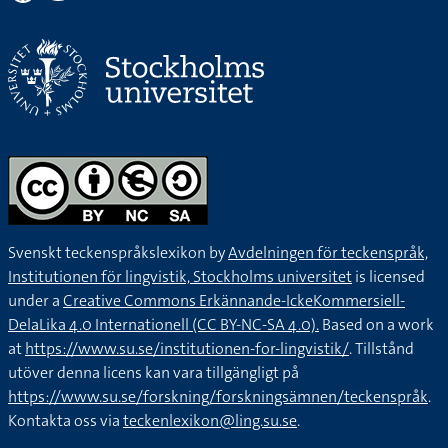
Svenskt teckenspråkslexikon by
Avdelningen för teckenspråk,
Institutionen för lingvistik, Stockholms universitet
is licensed
under a
Creative Commons Erkännande-IckeKommersiell-
DelaLika 4.0 Internationell (CC BY-NC-SA 4.0).
Based on a work
at
https://www.su.se/institutionen-for-lingvistik/
. Tillstånd
utöver denna licens kan vara tillgängligt på
https://www.su.se/forskning/forskningsämnen/teckenspråk
.
Kontakta oss via
teckenlexikon@ling.su.se
.