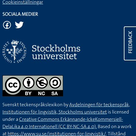
Cookieinställningar
SOCIALA MEDIER
FEEDBACK
Svenskt teckenspråkslexikon by
Avdelningen för teckenspråk,
Institutionen för lingvistik, Stockholms universitet
is licensed
under a
Creative Commons Erkännande-IckeKommersiell-
DelaLika 4.0 Internationell (CC BY-NC-SA 4.0).
Based on a work
at
https://www.su.se/institutionen-for-lingvistik/
. Tillstånd