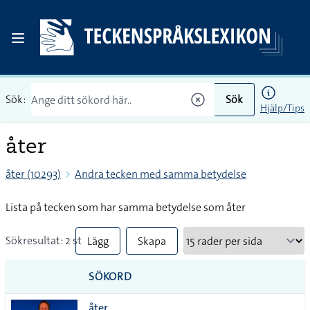
Sök:
Sök
Hjälp/Tips
åter
åter (10293)
Andra tecken med samma betydelse
Lista på tecken som har samma betydelse som åter
Sökresultat: 2 st
Lägg
Skapa
till
PDF
SÖKORD
alla i
åter