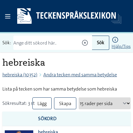
Sök:
Sök
Hjälp/Tips
hebreiska
hebreiska (10352)
Andra tecken med samma betydelse
Lista på tecken som har samma betydelse som hebreiska
Sökresultat: 3 st
Lägg
Skapa
till
PDF
SÖKORD
alla i
hebreiska