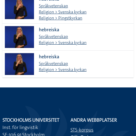
lista
Språkvetenskap
Religion > Svenska kyrkan
Religion > Pingstkyrkan
hebreiska
Språkvetenskap
Religion > Svenska kyrkan
hebreiska
Språkvetenskap
Religion > Svenska kyrkan
STOCKHOLMS UNIVERSITET
ANDRA WEBBPLATSER
Inst. för lingvistik
STS-korpus
SE-106 91 Stockholm