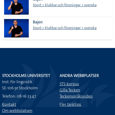
lista
Sport > klubbar och föreningar > svenska
Bajen
Sport > klubbar och föreningar > svenska
STOCKHOLMS UNIVERSITET
ANDRA WEBBPLATSER
Inst. för lingvistik
STS-korpus
SE-106 91 Stockholm
Gilla Tecken
Telefon: 08-16 23 47
Teckenspråksvideo
Kontakt
Fler länktips
Om webbplatsen