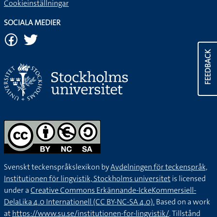
Cookieinställningar
SOCIALA MEDIER
FEEDBACK
Svenskt teckenspråkslexikon by
Avdelningen för teckenspråk,
Institutionen för lingvistik, Stockholms universitet
is licensed
under a
Creative Commons Erkännande-IckeKommersiell-
DelaLika 4.0 Internationell (CC BY-NC-SA 4.0).
Based on a work
at
https://www.su.se/institutionen-for-lingvistik/
. Tillstånd