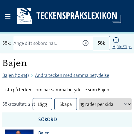
Sök:
Sök
Hjälp/Tips
Bajen
Bajen (10414)
Andra tecken med samma betydelse
Lista på tecken som har samma betydelse som Bajen
Sökresultat: 2 st
Lägg
Skapa
till
PDF
SÖKORD
alla i
Bajen