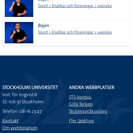
lista
Sport > klubbar och föreningar > svenska
Bajen
Sport > klubbar och föreningar > svenska
STOCKHOLMS UNIVERSITET
ANDRA WEBBPLATSER
Inst. för lingvistik
STS-korpus
SE-106 91 Stockholm
Gilla Tecken
Telefon: 08-16 23 47
Teckenspråksvideo
Kontakt
Fler länktips
Om webbplatsen