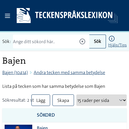
Sök:
Sök
Hjälp/Tips
Bajen
Bajen (10414)
Andra tecken med samma betydelse
Lista på tecken som har samma betydelse som Bajen
Sökresultat: 2 st
Lägg
Skapa
till
PDF
SÖKORD
alla i
Bajen