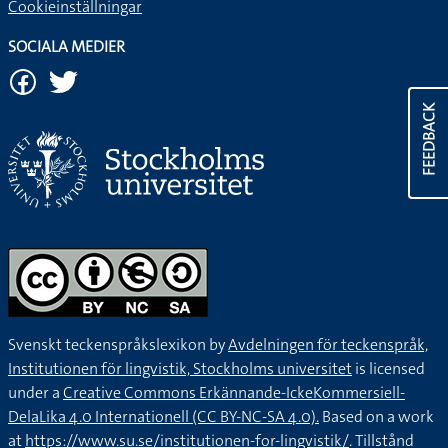
Cookieinställningar
SOCIALA MEDIER
FEEDBACK
Svenskt teckenspråkslexikon by
Avdelningen för teckenspråk,
Institutionen för lingvistik, Stockholms universitet
is licensed
under a
Creative Commons Erkännande-IckeKommersiell-
DelaLika 4.0 Internationell (CC BY-NC-SA 4.0).
Based on a work
at
https://www.su.se/institutionen-for-lingvistik/
. Tillstånd