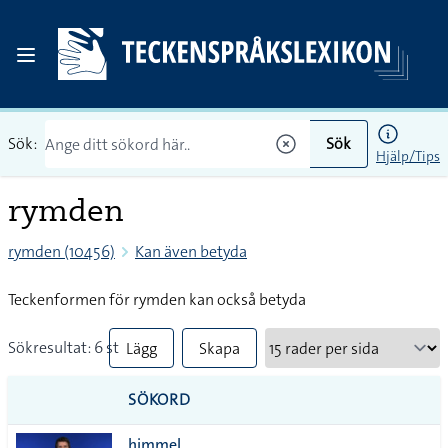
Sök:
Sök
Hjälp/Tips
rymden
rymden (10456)
Kan även betyda
Teckenformen för rymden kan också betyda
Sökresultat: 6 st
Lägg
Skapa
till
PDF
SÖKORD
alla i
himmel