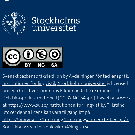
Svenskt teckenspråkslexikon by
Avdelningen för teckenspråk,
Institutionen för lingvistik, Stockholms universitet
is licensed
under a
Creative Commons Erkännande-IckeKommersiell-
DelaLika 4.0 Internationell (CC BY-NC-SA 4.0).
Based on a work
at
https://www.su.se/institutionen-for-lingvistik/
. Tillstånd
utöver denna licens kan vara tillgängligt på
https://www.su.se/forskning/forskningsämnen/teckenspråk
.
Kontakta oss via
teckenlexikon@ling.su.se
.