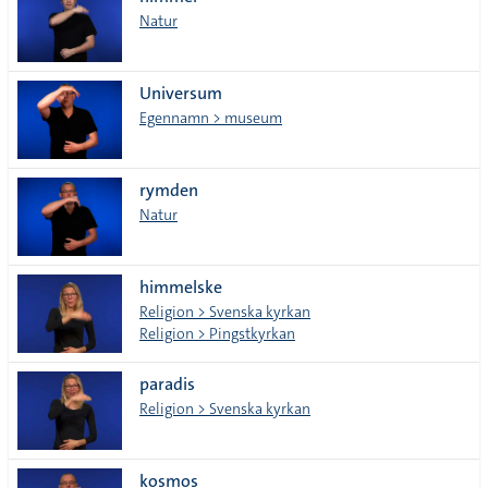
lista
Natur
Universum
Egennamn > museum
rymden
Natur
himmelske
Religion > Svenska kyrkan
Religion > Pingstkyrkan
paradis
Religion > Svenska kyrkan
kosmos