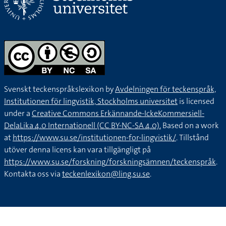
Svenskt teckenspråkslexikon by
Avdelningen för teckenspråk,
Institutionen för lingvistik, Stockholms universitet
is licensed
under a
Creative Commons Erkännande-IckeKommersiell-
DelaLika 4.0 Internationell (CC BY-NC-SA 4.0).
Based on a work
at
https://www.su.se/institutionen-for-lingvistik/
. Tillstånd
utöver denna licens kan vara tillgängligt på
https://www.su.se/forskning/forskningsämnen/teckenspråk
.
Kontakta oss via
teckenlexikon@ling.su.se
.