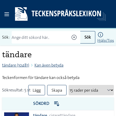
Sök:
Sök
Hjälp/Tips
tändare
tändare (10481)
Kan även betyda
Teckenformen för tändare kan också betyda
Sökresultat: 5 st
Lägg
Skapa
till
PDF
SÖKORD
alla i
tändare
cigarettändare