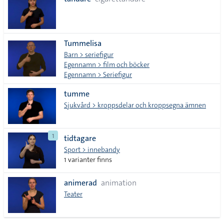
lista
Tummelisa
Barn > seriefigur
Egennamn > film och böcker
Egennamn > Seriefigur
tumme
Sjukvård > kroppsdelar och kroppsegna ämnen
1
tidtagare
Sport > innebandy
1 varianter finns
animerad
animation
Teater