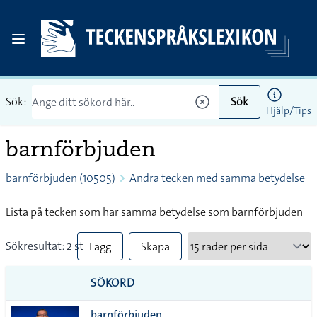
Sök:
Sök
Hjälp/Tips
barnförbjuden
barnförbjuden (10505)
Andra tecken med samma betydelse
Lista på tecken som har samma betydelse som barnförbjuden
Sökresultat: 2 st
Lägg
Skapa
till
PDF
SÖKORD
alla i
barnförbjuden