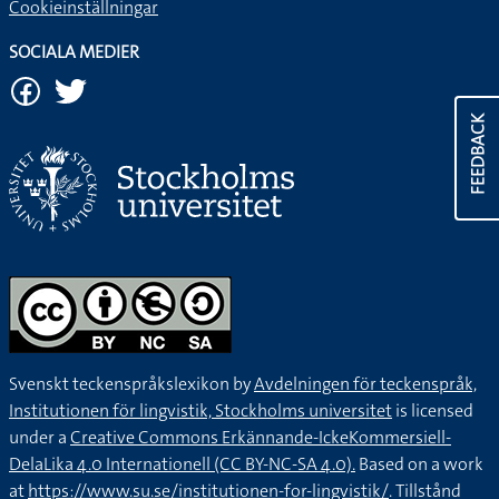
Cookieinställningar
SOCIALA MEDIER
FEEDBACK
Svenskt teckenspråkslexikon by
Avdelningen för teckenspråk,
Institutionen för lingvistik, Stockholms universitet
is licensed
under a
Creative Commons Erkännande-IckeKommersiell-
DelaLika 4.0 Internationell (CC BY-NC-SA 4.0).
Based on a work
at
https://www.su.se/institutionen-for-lingvistik/
. Tillstånd