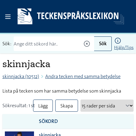
Sök:
Sök
Hjälp/Tips
skinnjacka
skinnjacka (10512)
Andra tecken med samma betydelse
Lista på tecken som har samma betydelse som skinnjacka
Sökresultat: 1 st
Lägg
Skapa
till
PDF
SÖKORD
alla i
skinnjacka