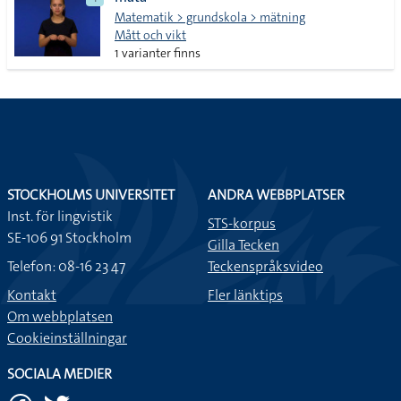
lista
Matematik > grundskola > mätning
Mått och vikt
1 varianter finns
STOCKHOLMS UNIVERSITET
ANDRA WEBBPLATSER
Inst. för lingvistik
STS-korpus
SE-106 91 Stockholm
Gilla Tecken
Telefon: 08-16 23 47
Teckenspråksvideo
Kontakt
Fler länktips
Om webbplatsen
Cookieinställningar
SOCIALA MEDIER