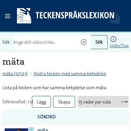
Sök:
Sök
Hjälp/Tips
mäta
mäta (10523)
Andra tecken med samma betydelse
Lista på tecken som har samma betydelse som mäta
Sökresultat: 1 st
Lägg
Skapa
till
PDF
SÖKORD
alla i
mäta
1