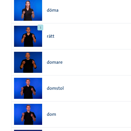
döma
1
rätt
domare
domstol
dom