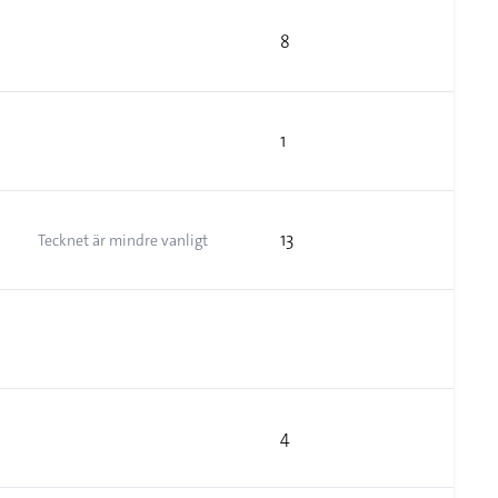
8
1
13
Tecknet är mindre vanligt
4