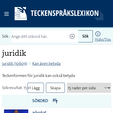
Sök:
Sök
Hjälp/Tips
juridik
juridik (10609)
Kan även betyda
Teckenformen för juridik kan också betyda
Sökresultat: 15 st
Lägg
Skapa
till
PDF
SÖKORD
alla i
advokat