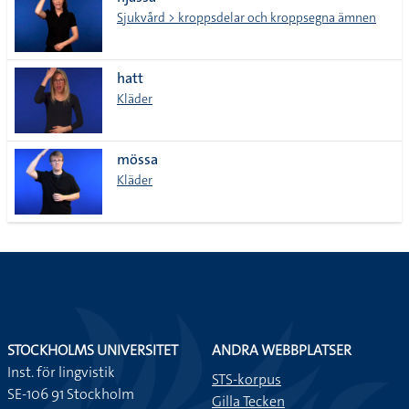
lista
Sjukvård > kroppsdelar och kroppsegna ämnen
hatt
Kläder
mössa
Kläder
STOCKHOLMS UNIVERSITET
ANDRA WEBBPLATSER
Inst. för lingvistik
STS-korpus
SE-106 91 Stockholm
Gilla Tecken