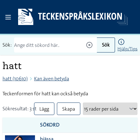
Sök:
Sök
Hjälp/Tips
hatt
hatt (10610)
Kan även betyda
Teckenformen för hatt kan också betyda
Sökresultat: 3 st
Lägg
Skapa
till
PDF
SÖKORD
alla i
hjässa