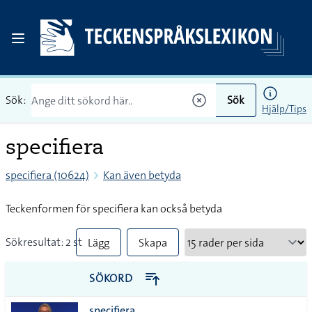
Sök:
Sök
Hjälp/Tips
specifiera
specifiera (10624)
Kan även betyda
Teckenformen för specifiera kan också betyda
Sökresultat: 2 st
Lägg
Skapa
till
PDF
SÖKORD
alla i
specifiera