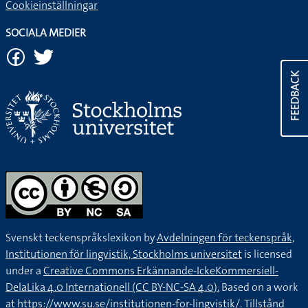
Cookieinställningar
SOCIALA MEDIER
FEEDBACK
Svenskt teckenspråkslexikon by
Avdelningen för teckenspråk,
Institutionen för lingvistik, Stockholms universitet
is licensed
under a
Creative Commons Erkännande-IckeKommersiell-
DelaLika 4.0 Internationell (CC BY-NC-SA 4.0).
Based on a work
at
https://www.su.se/institutionen-for-lingvistik/
. Tillstånd